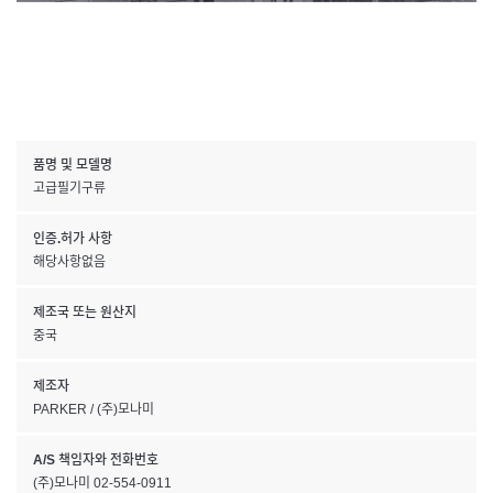
품명 및 모델명
고급필기구류
인증.허가 사항
해당사항없음
제조국 또는 원산지
중국
제조자
PARKER / (주)모나미
A/S 책임자와 전화번호
(주)모나미 02-554-0911