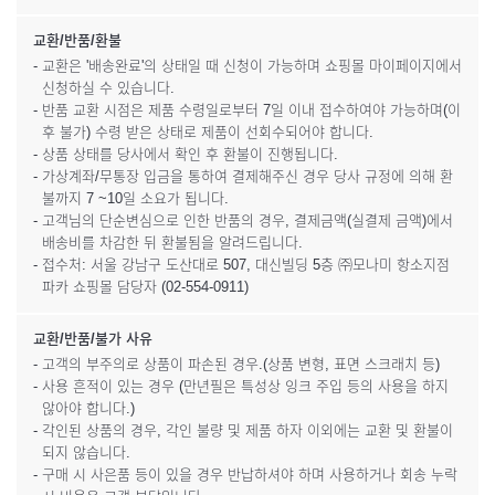
교환/반품/환불
- 교환은 '배송완료'의 상태일 때 신청이 가능하며 쇼핑몰 마이페이지에서
신청하실 수 있습니다.
- 반품 교환 시점은 제품 수령일로부터 7일 이내 접수하여야 가능하며(이
후 불가) 수령 받은 상태로 제품이 선회수되어야 합니다.
- 상품 상태를 당사에서 확인 후 환불이 진행됩니다.
- 가상계좌/무통장 입금을 통하여 결제해주신 경우 당사 규정에 의해 환
불까지 7 ~10일 소요가 됩니다.
- 고객님의 단순변심으로 인한 반품의 경우, 결제금액(실결제 금액)에서
배송비를 차감한 뒤 환불됨을 알려드립니다.
- 접수처: 서울 강남구 도산대로 507, 대신빌딩 5층 ㈜모나미 항소지점
파카 쇼핑몰 담당자 (02-554-0911)
교환/반품/불가 사유
- 고객의 부주의로 상품이 파손된 경우.(상품 변형, 표면 스크래치 등)
- 사용 흔적이 있는 경우 (만년필은 특성상 잉크 주입 등의 사용을 하지
않아야 합니다.)
- 각인된 상품의 경우, 각인 불량 및 제품 하자 이외에는 교환 및 환불이
되지 않습니다.
- 구매 시 사은품 등이 있을 경우 반납하셔야 하며 사용하거나 회송 누락