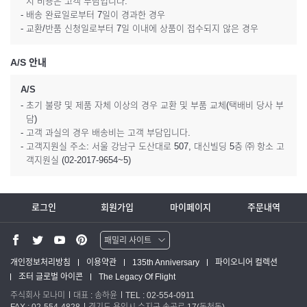
시 비용은 고객 부담입니다.
- 배송 완료일로부터 7일이 경과한 경우
- 교환/반품 신청일로부터 7일 이내에 상품이 접수되지 않은 경우
A/S 안내
A/S
- 초기 불량 및 제품 자체 이상의 경우 교환 및 부품 교체(택배비 당사 부
담)
- 고객 과실의 경우 배송비는 고객 부담입니다.
- 고객지원실 주소: 서울 강남구 도산대로 507, 대신빌딩 5층 ㈜ 항소 고
객지원실 (02-2017-9654~5)
로그인
회원가입
마이페이지
주문내역
패밀리 사이트
워터맨 쇼핑몰
개인정보처리방침
이용약관
135th Anniversary
파이오니어 컬렉션
조터 글로벌 아이콘
The Legacy Of Flight
파카 글로벌
주식회사 모나미
대표 : 송하윤
TEL : 02-554-0911