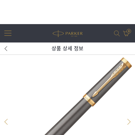
0
상품 상세 정보
어번
조터
아이엠
조터 XL