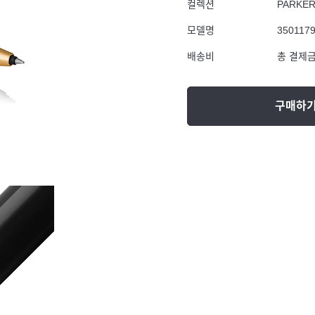
컬렉션
PARKE
모델명
350117
배송비
총 결제금
구매하