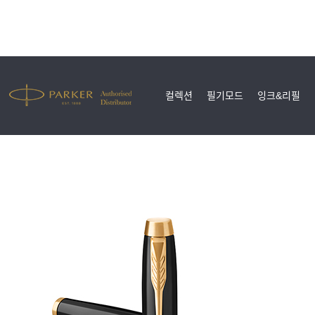
컬렉션
필기모드
잉크&리필