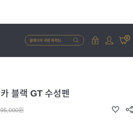
0
카 블랙 GT 수성펜
95,000원