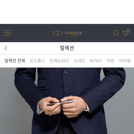
0
컬렉션
컬렉션 전체
듀오폴드
인제뉴어티
소네트
파카51
어번
아이엠
어번
조터
아이엠
조터 XL