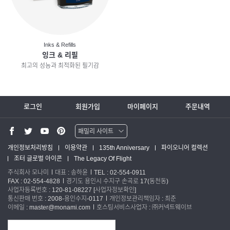
Inks & Refills
잉크 & 리필
최고의 성능과 최적화된 필기감
로그인
회원가입
마이페이지
주문내역
패밀리 사이트
워터맨 쇼핑몰
개인정보처리방침
이용약관
135th Anniversary
파이오니어 컬렉션
조터 글로벌 아이콘
The Legacy Of Flight
파카 글로벌
주식회사 모나미
대표 : 송하윤
TEL : 02-554-0911
FAX : 02-554-4828
경기도 용인시 수지구 손곡로 17(동천동)
사업자등록번호 : 120-81-08227
[사업자정보확인]
통신판매 번호 : 2008-용인수지-0117
개인정보관리책임자 : 최준
이메일 : master@monami.com
호스팅서비스사업자 : ㈜커넥트웨이브