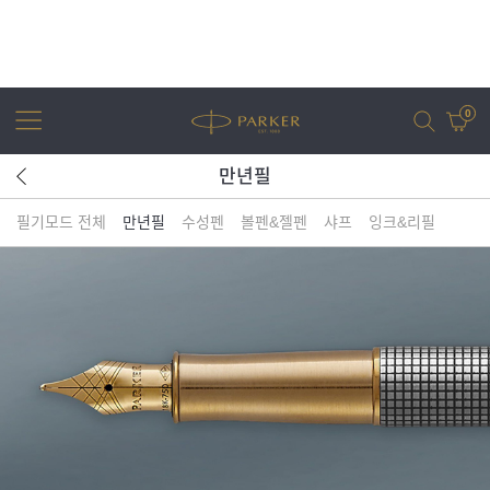
0
만년필
필기모드 전체
만년필
수성펜
볼펜&젤펜
샤프
잉크&리필
어번
조터
아이엠
조터 XL