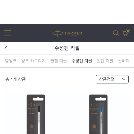
0
수성펜 리필
체
병잉크
잉크 카트리지
볼펜 리필
수성펜 리필
젤펜 리필
컨버터
어번
조터
아이엠
조터 XL
총
4
개 상품
상품정렬