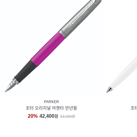
PARKER
조터 오리지널 마젠타 만년필
조
20%
42,400
원
53,000원