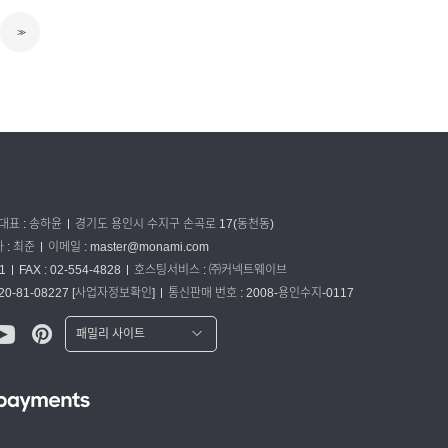
>>
대표 : 송하윤
경기도 용인시 수지구 손곡로 17(동천동)
: 최준
이메일 :
master@monami.com
1
FAX : 02-554-4828
호스팅서비스 : ㈜커넥트웨이브
0-81-08227
[사업자정보확인]
통신판매 번호 : 2008-용인수지-0117
패밀리 사이트
워터맨 쇼핑몰
파카 글로벌