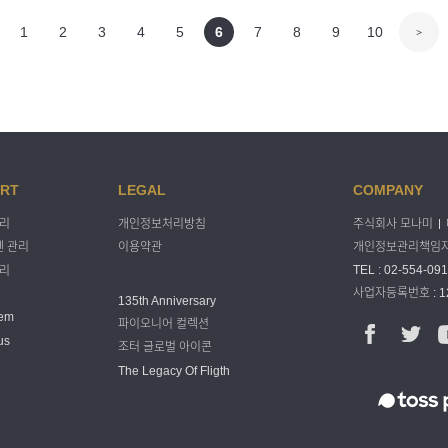
1
2
3
4
5
6
7
8
9
10
>
RT
LEGAL
COMPANY
주식회사 모나미
관리
개인정보처리방침
개인정보관리책임자 
 관리
이용약관
TEL : 02-554-091
관리
사업자등록번호 : 12
135th Anniversary
tem
파이오니어 컬렉션
us
조터 글로벌 아이콘
The Legacy Of Fligth