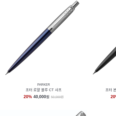
PARKER
조터 로얄 블루 CT 샤프
조터 본
20%
40,000
20
원
50,000원