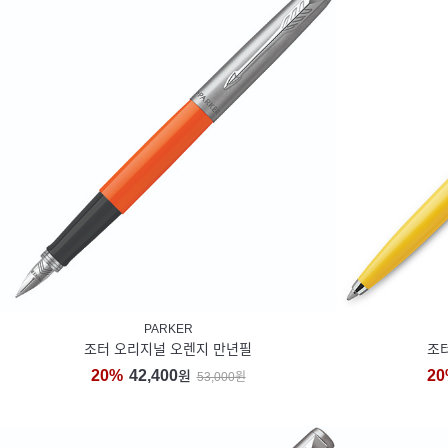
PARKER
조터 오리지널 오렌지 만년필
조
20%
42,400
20
원
53,000원