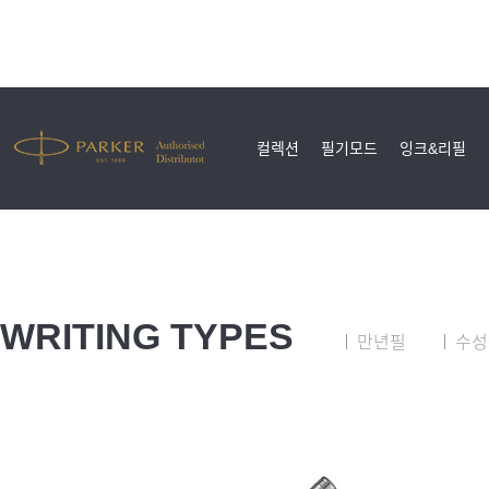
컬렉션
필기모드
잉크&리필
WRITING TYPES
만년필
수성