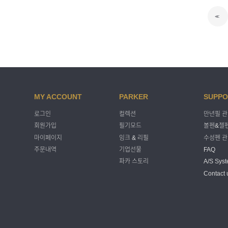
<<
MY ACCOUNT
PARKER
SUPPO
로그인
컬렉션
만년필 
회원가입
필기모드
볼펜&젤펜
마이페이지
잉크 & 리필
수성펜 
주문내역
기업선물
FAQ
파카 스토리
A/S Sys
Contact 