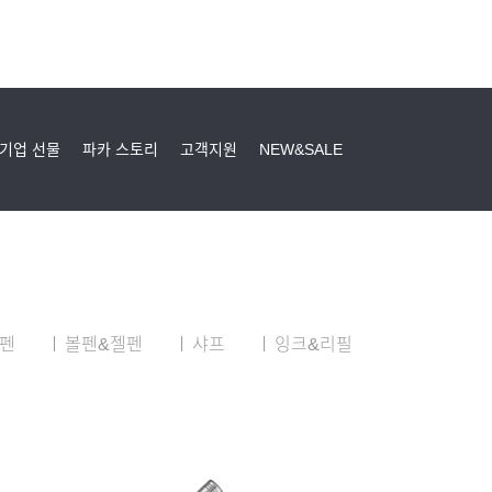
기업 선물
파카 스토리
고객지원
NEW&SALE
펜
볼펜&젤펜
샤프
잉크&리필