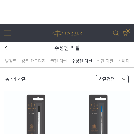
0
수성펜 리필
체
병잉크
잉크 카트리지
볼펜 리필
수성펜 리필
젤펜 리필
컨버터
어번
조터
아이엠
조터 XL
총
4
개 상품
상품정렬