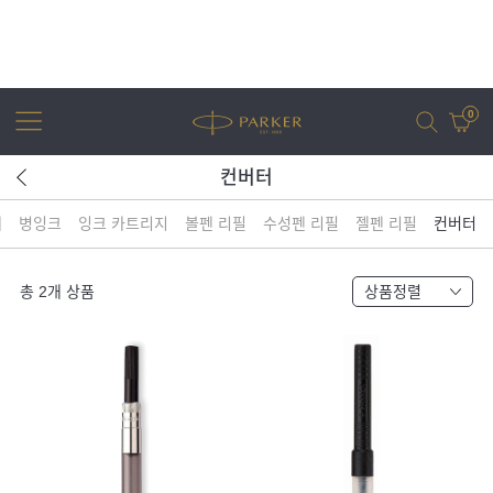
0
컨버터
체
병잉크
잉크 카트리지
볼펜 리필
수성펜 리필
젤펜 리필
컨버터
어번
조터
아이엠
조터 XL
총
2
개 상품
상품정렬