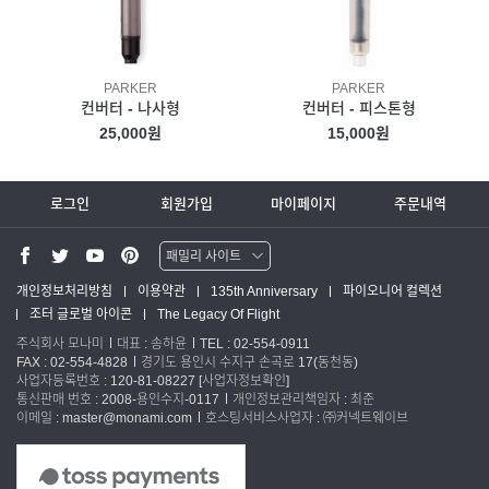
PARKER
PARKER
컨버터 - 나사형
컨버터 - 피스톤형
25,000원
15,000원
로그인
회원가입
마이페이지
주문내역
패밀리 사이트
워터맨 쇼핑몰
개인정보처리방침
이용약관
135th Anniversary
파이오니어 컬렉션
조터 글로벌 아이콘
The Legacy Of Flight
파카 글로벌
주식회사 모나미
대표 : 송하윤
TEL : 02-554-0911
FAX : 02-554-4828
경기도 용인시 수지구 손곡로 17(동천동)
사업자등록번호 : 120-81-08227
[사업자정보확인]
통신판매 번호 : 2008-용인수지-0117
개인정보관리책임자 : 최준
이메일 : master@monami.com
호스팅서비스사업자 : ㈜커넥트웨이브