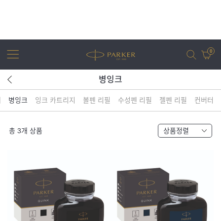
0
병잉크
체
병잉크
잉크 카트리지
볼펜 리필
수성펜 리필
젤펜 리필
컨버터
어번
조터
아이엠
조터 XL
총
3
개 상품
상품정렬