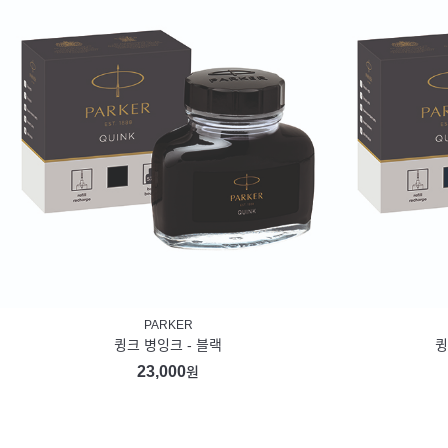
PARKER
큉크 병잉크 - 블랙
큉
23,000
원