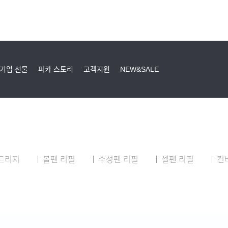
기업 선물
파카 스토리
고객지원
NEW&SALE
트리지
볼펜 리필
수성펜 리필
젤펜 리필
컨