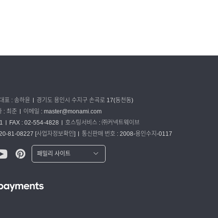
대표 : 송하윤
경기도 용인시 수지구 손곡로 17(동천동)
: 최준
이메일 :
master@monami.com
1
FAX : 02-554-4828
호스팅서비스 : ㈜커넥트웨이브
0-81-08227
[사업자정보확인]
통신판매 번호 : 2008-용인수지-0117
패밀리 사이트
워터맨 쇼핑몰
파카 글로벌