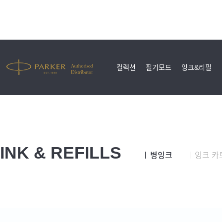
컬렉션
필기모드
잉크&리필
INK & REFILLS
병잉크
잉크 카