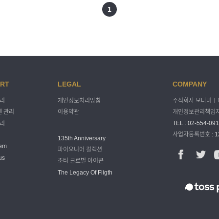
1
RT
LEGAL
COMPANY
주식회사 모나미
관리
개인정보처리방침
개인정보관리책임자 
 관리
이용약관
TEL : 02-554-091
관리
사업자등록번호 : 12
135th Anniversary
tem
파이오니어 컬렉션
us
조터 글로벌 아이콘
The Legacy Of Fligth