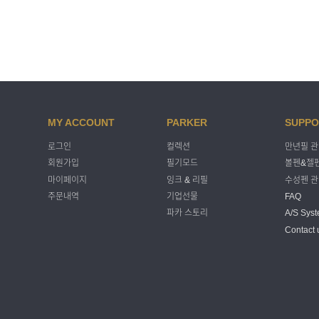
MY ACCOUNT
PARKER
SUPPO
로그인
컬렉션
만년필 
회원가입
필기모드
볼펜&젤펜
마이페이지
잉크 & 리필
수성펜 
주문내역
기업선물
FAQ
파카 스토리
A/S Sys
Contact 